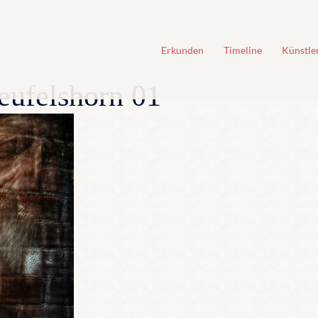
Erkunden
Timeline
Künstle
Teufelshorn 01