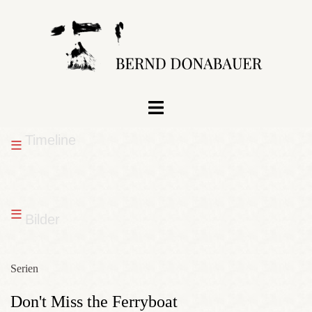
Zum
Inhalt
springen
Menü
umschalten
Timeline
≡
≡
Bilder
Serien
Don't Miss the Ferryboat