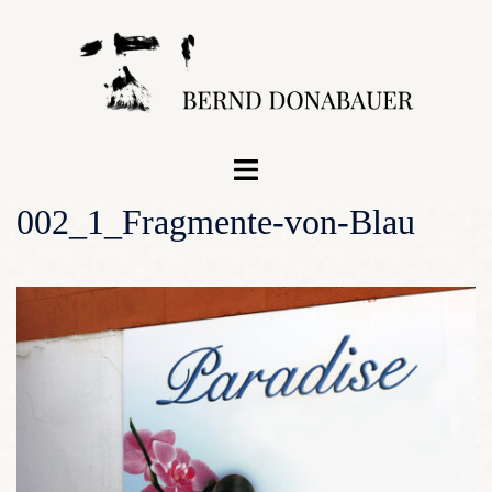
Zum
Inhalt
springen
Menü
umschalten
002_1_Fragmente-von-Blau