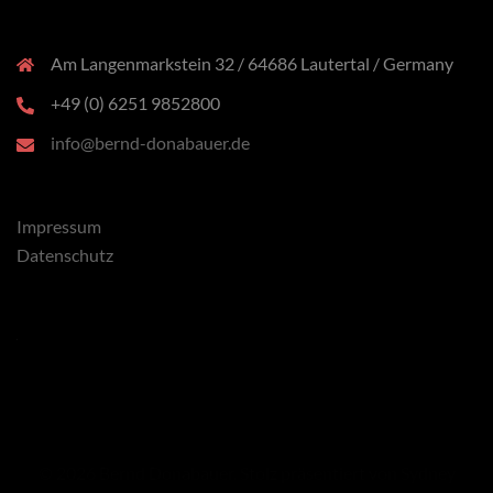
Am Langenmarkstein 32 / 64686 Lautertal / Germany
+49 (0) 6251 9852800
info@bernd-donabauer.de
Impressum
Datenschutz
x
© 2026 Bernd Donabauer. Stolz präsentiert von
Sydney