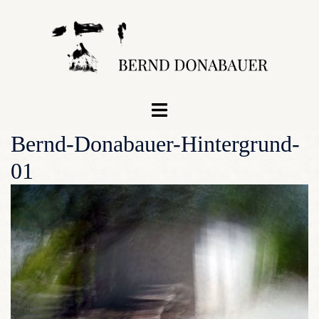
Zum
Inhalt
springen
Menü
umschalten
Bernd-Donabauer-Hintergrund-
01