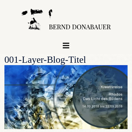
Zum
Inhalt
springen
Menü
umschalten
001-Layer-Blog-Titel