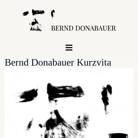
Zum
Inhalt
springen
Menü
umschalten
Bernd Donabauer Kurzvita