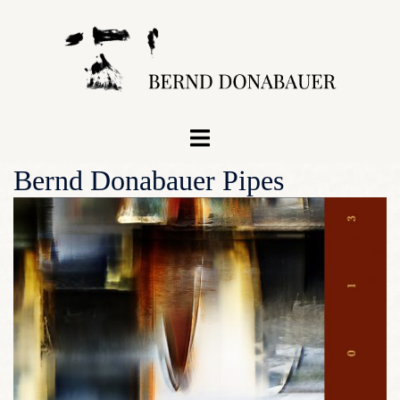
Zum
Inhalt
springen
Menü
umschalten
Bernd Donabauer Pipes