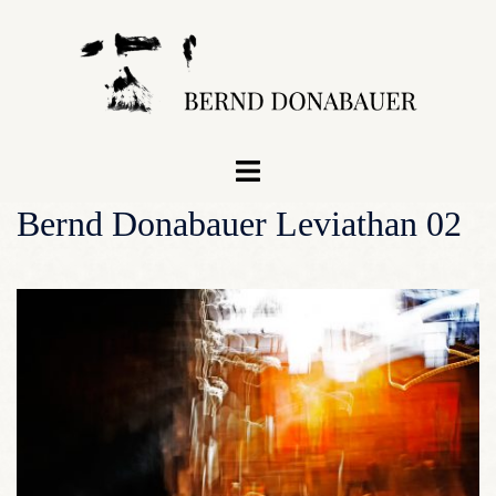
Zum
Inhalt
springen
Menü
umschalten
Bernd Donabauer Leviathan 02