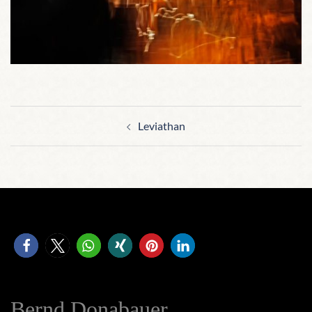
Beitragsnavigation
Leviathan
Bernd Donabauer