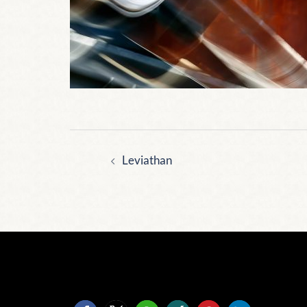
Beitragsnavigation
Leviathan