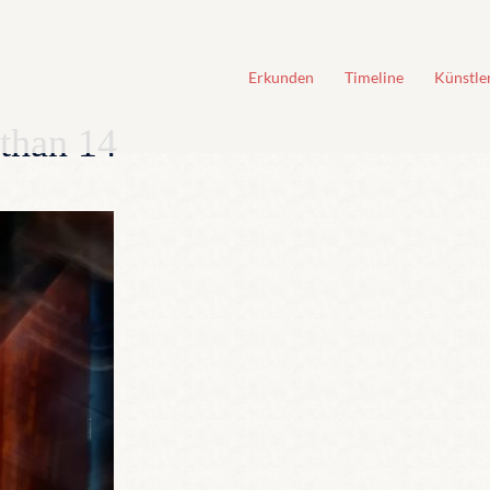
Erkunden
Timeline
Künstle
than 14