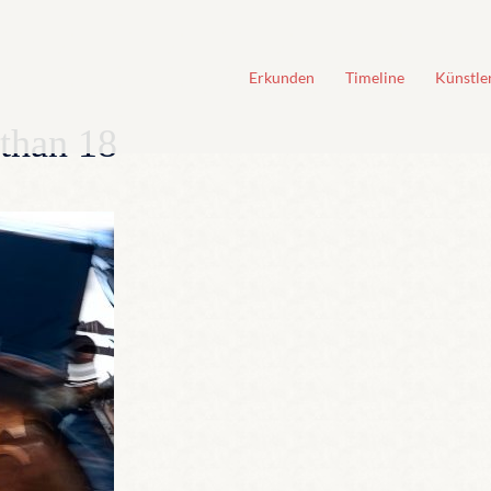
Erkunden
Timeline
Künstle
than 18