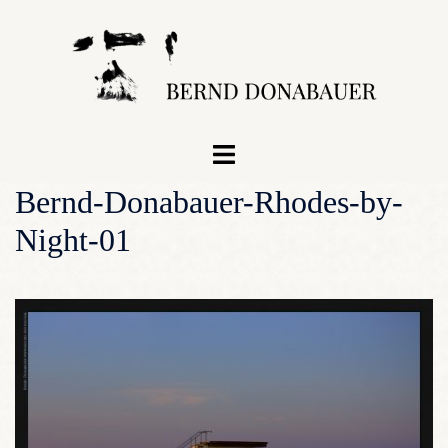
Zum
Inhalt
springen
Menü
umschalten
Bernd-Donabauer-Rhodes-by-
Night-01