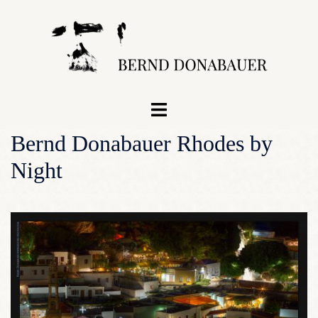
Zum
Inhalt
springen
Menü
umschalten
Bernd Donabauer Rhodes by
Night