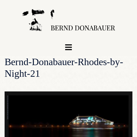
Zum
Inhalt
springen
Menü
umschalten
Bernd-Donabauer-Rhodes-by-
Night-21