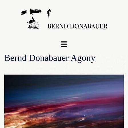
Zum
Inhalt
springen
Menü
umschalten
Bernd Donabauer Agony