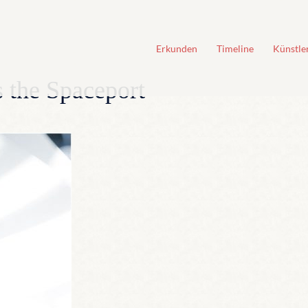
Erkunden
Timeline
Künstle
s the Spaceport