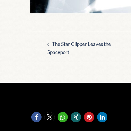
Beitragsnavigation
The Star Clipper Leaves the
Spaceport