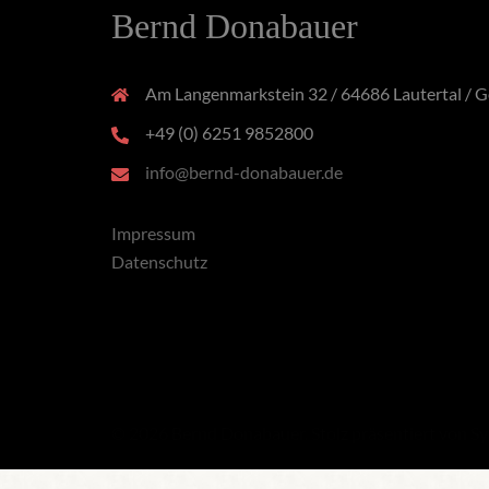
Bernd Donabauer
Am Langenmarkstein 32 / 64686 Lautertal / 
+49 (0) 6251 9852800
info@bernd-donabauer.de
Impressum
Datenschutz
© 2026 Bernd Donabauer. Stolz präsentiert von
Sy