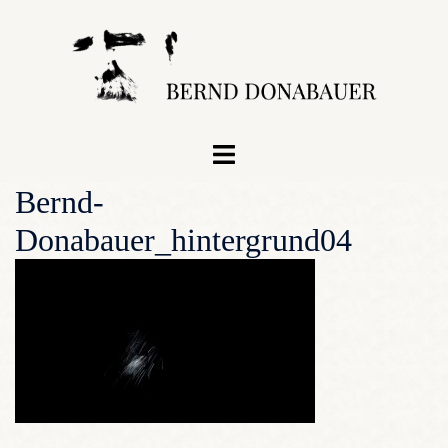
Zum
Inhalt
springen
Menü
umschalten
Bernd-
Donabauer_hintergrund04