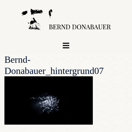
Zum
Inhalt
springen
Menü
umschalten
Bernd-
Donabauer_hintergrund07