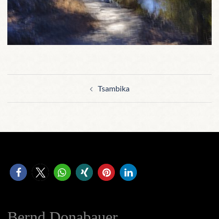
Beitragsnavigation
Tsambika
Bernd Donabauer